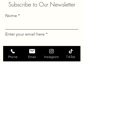
Subscribe to Our Newsletter
Nome
Enter your email here
Cognome*
Phone
Email
Instagram
TikTok
I accept terms & conditions
View
terms of use
I agree to the terms & conditions
Sign Up
info@frattini-italia.com