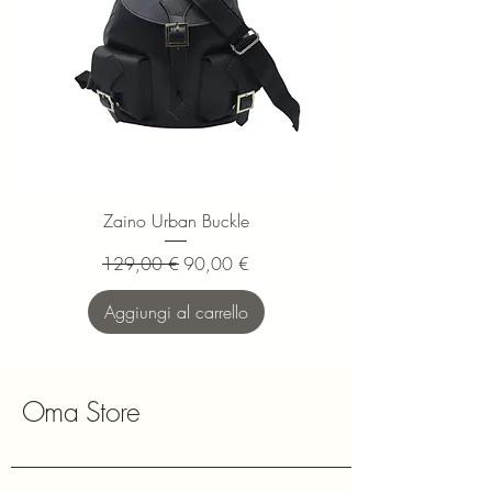
Zaino Urban Buckle
Prezzo regolare
Prezzo scontato
129,00 €
90,00 €
Aggiungi al carrello
Oma Store