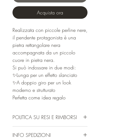
Acquista ora
Realizzata con piccole perline nere,
il pendente protagonista è una
pietra rettangolare nera
accompagnata da un piccolo
cuore in pietra nera.
Si può indossare in due modi:
✨Lunga per un effetto slanciato
✨A doppio giro per un look
moderno e strutturato
Perfetta come idea regalo
POLITICA SU RESI E RIMBORSI
Politica Resi e Rimborsi di Oma Store
INFO SPEDIZIONI
Frattini Italia