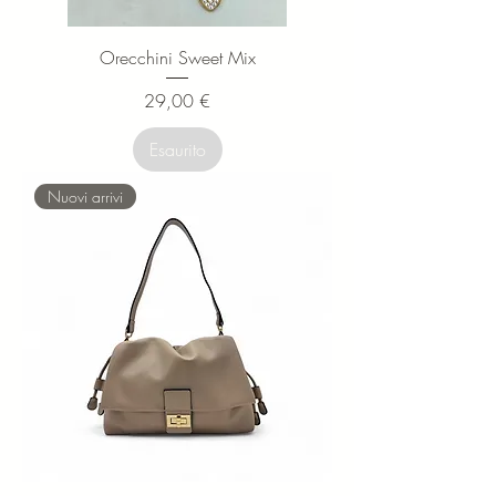
Orecchini Sweet Mix
Prezzo
29,00 €
Esaurito
Nuovi arrivi