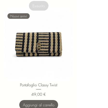
Esaurito
Nuovi arrivi
Portafoglio Classy Twist
Prezzo
49,00 €
Aggiungi al carrello