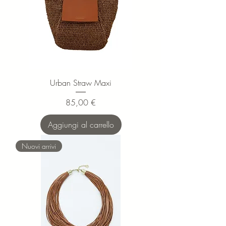
Urban Straw Maxi
Prezzo
85,00 €
Aggiungi al carrello
Nuovi arrivi