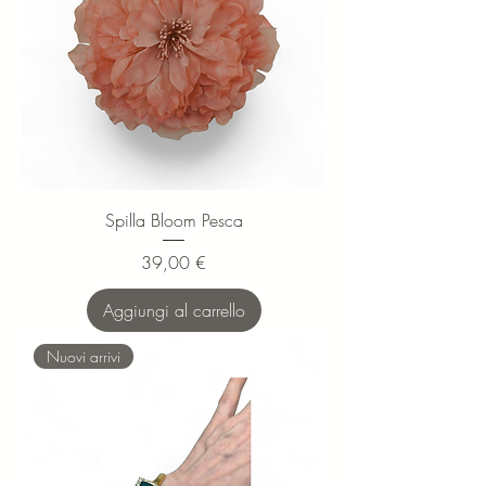
Spilla Bloom Pesca
Prezzo
39,00 €
Aggiungi al carrello
Nuovi arrivi