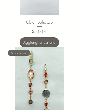
Clutch Boho Zip
Prezzo
35,00 €
Aggiungi al carrello
Nuovi arrivi