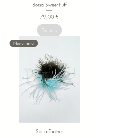
Borsa Sweet Puff
Prezzo
79,00 €
Esaurito
Nuovi arrivi
Spilla Feather