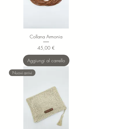
Collana Armonia
Prezzo
45,00 €
Aggiungi al carrello
Nuovi arrivi