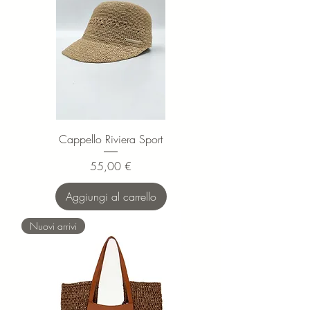
Cappello Riviera Sport
Prezzo
55,00 €
Aggiungi al carrello
Nuovi arrivi