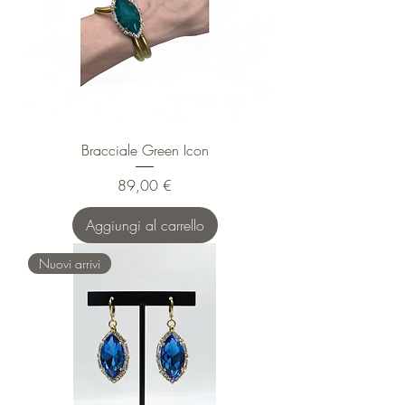
Bracciale Green Icon
Prezzo
89,00 €
Aggiungi al carrello
Nuovi arrivi