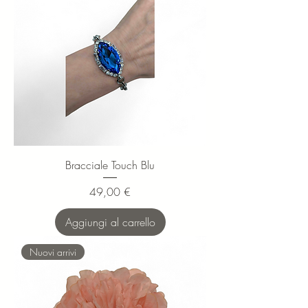
Bracciale Touch Blu
Prezzo
49,00 €
Aggiungi al carrello
Nuovi arrivi