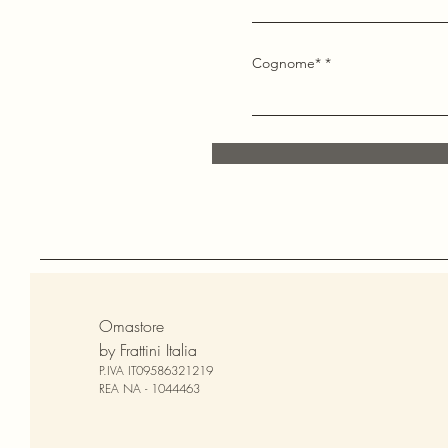
Cognome*
Omastore
by Frattini Italia
P.IVA IT09586321219
REA NA - 1044463