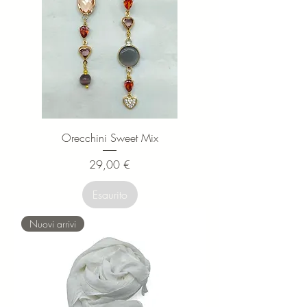
Orecchini Sweet Mix
Prezzo
29,00 €
Esaurito
Nuovi arrivi