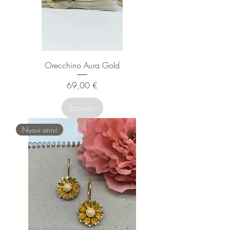
Orecchino Aura Gold
Prezzo
69,00 €
Esaurito
Nuovi arrivi