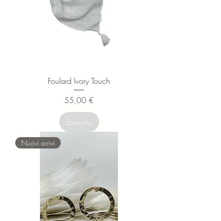
Foulard Ivory Touch
Prezzo
55,00 €
Esaurito
Nuovi arrivi