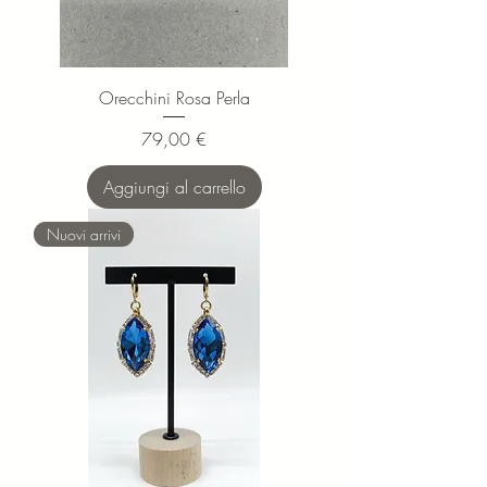
Orecchini Rosa Perla
Prezzo
79,00 €
Aggiungi al carrello
Nuovi arrivi