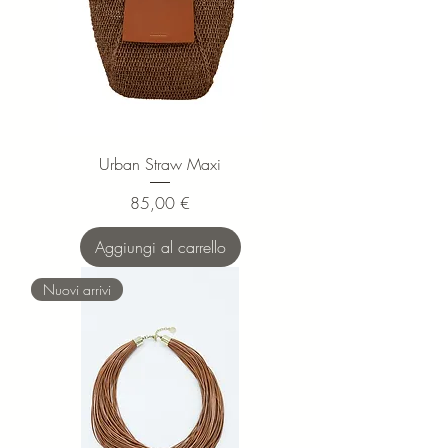
Urban Straw Maxi
Prezzo
85,00 €
Aggiungi al carrello
Nuovi arrivi