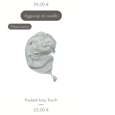
Prezzo
39,00 €
Aggiungi al carrello
Nuovi arrivi
Foulard Ivory Touch
Prezzo
55,00 €