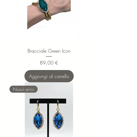
Bracciale Green Icon
Prezzo
89,00 €
Aggiungi al carrello
Nuovi arrivi