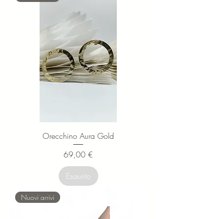
Orecchino Aura Gold
Prezzo
69,00 €
Esaurito
Nuovi arrivi