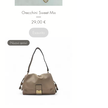
Orecchini Sweet Mix
Prezzo
29,00 €
Esaurito
Nuovi arrivi