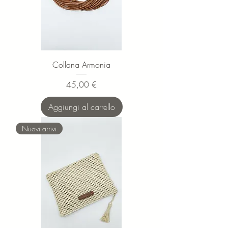
Collana Armonia
Prezzo
45,00 €
Aggiungi al carrello
Nuovi arrivi