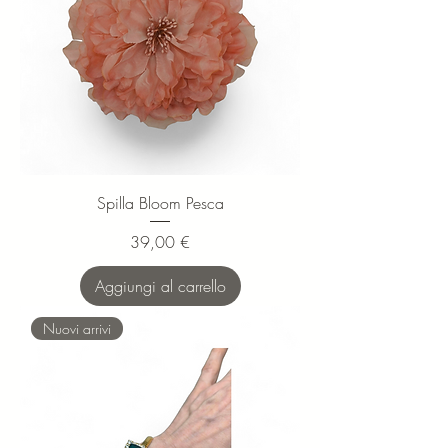
Spilla Bloom Pesca
Prezzo
39,00 €
Aggiungi al carrello
Nuovi arrivi