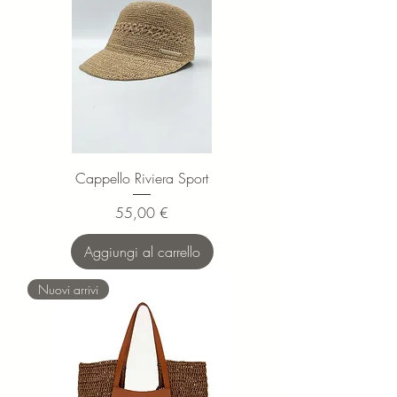
Cappello Riviera Sport
Prezzo
55,00 €
Aggiungi al carrello
Nuovi arrivi