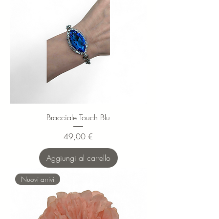
Bracciale Touch Blu
Prezzo
49,00 €
Aggiungi al carrello
Nuovi arrivi