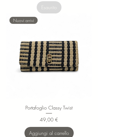
Esaurito
Nuovi arrivi
Portafoglio Classy Twist
Prezzo
49,00 €
Aggiungi al carrello