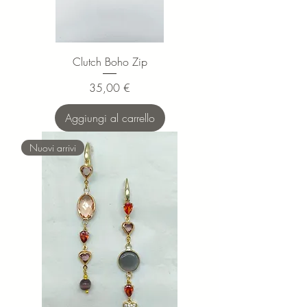
Clutch Boho Zip
Prezzo
35,00 €
Aggiungi al carrello
Nuovi arrivi