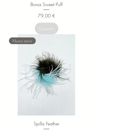
Borsa Sweet Puff
Prezzo
79,00 €
Esaurito
Nuovi arrivi
Spilla Feather